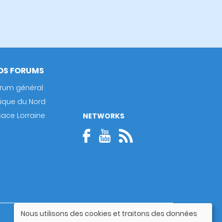
OS FORUMS
rum général
rique du Nord
sace Lorraine
NETWORKS
Nous utilisons des cookies et traitons des données
Guide utilisateur
Utilisation