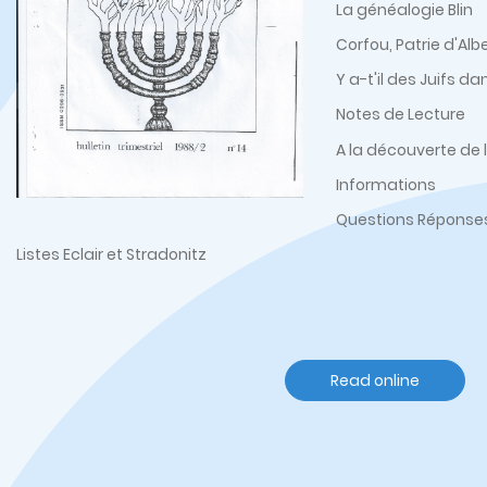
La généalogie Blin
Corfou, Patrie d'Alb
Y a-t'il des Juifs d
Notes de Lecture
A la découverte de 
Informations
Questions Réponse
Listes Eclair et Stradonitz
Read online