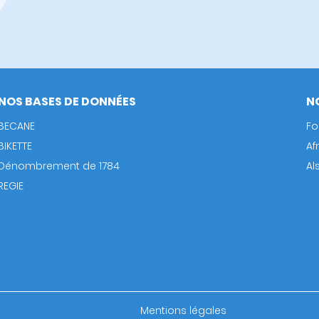
NOS BASES DE DONNÉES
N
BECANE
Fo
BIKETTE
Af
Dénombrement de 1784
Al
REGIE
Footer
Mentions légales
bottom