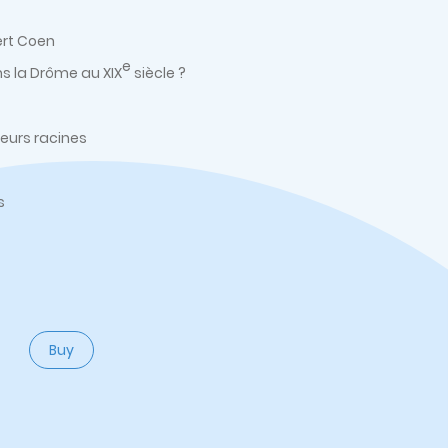
ert Coen
e
ans la Drôme au XIX
siècle ?
leurs racines
s
Buy