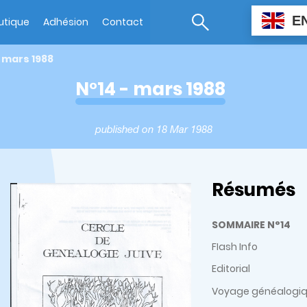
E
utique
Adhésion
Contact
- mars 1988
N°14 - mars 1988
published on 18 Mar 1988
Résumés
SOMMAIRE N°14
FIash Info
Editorial
Voyage généalogiq