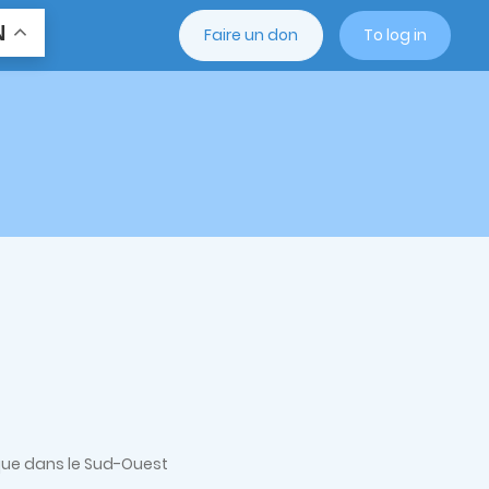
N
Faire un don
To log in
ue dans le Sud-Ouest