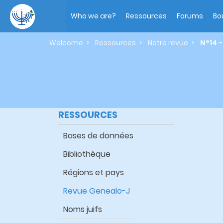
Skip
Main
to
navigation
Who we are?
Ressources
Forums
Bo
main
content
Welcome
Ressources
Notre revue
N°14 
RESSOURCES
Bases de données
Bibliothèque
Régions et pays
Revue Genealo-J
Noms juifs