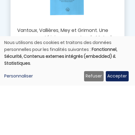
Vantoux, Vallières, Mey et Grimont. Une
communauté juive aux portes de Metz du
Nous utilisons des cookies et traitons des données
XVIIème au XXème siècle (paper version)
Utilisation
personnelles pour les finalités suivantes :
Fonctionnel,
des
Sécurité, Contenus externes intégrés (embedded) &
Paper format
30,00 €
données
Statistiques
.
PDF Format
21,00 €
personnelles
et
Personnaliser
Refuser
Accepter
Buy
des
cookies
Lo