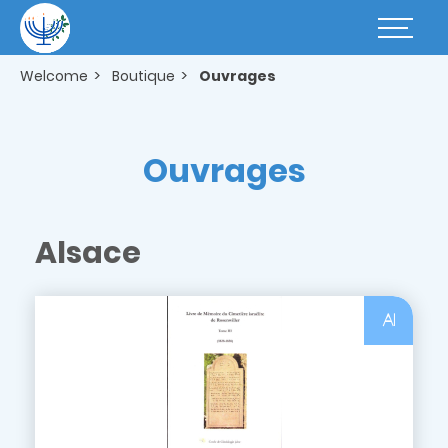
Skip
to
Basculer
main
la
content
navigatio
Welcome
Boutique
Ouvrages
Ouvrages
Alsace
Al