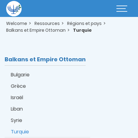
Skip
to
Basculer
main
la
content
navigatio
Welcome
Ressources
Régions et pays
Balkans et Empire Ottoman
Turquie
Balkans et Empire Ottoman
Bulgarie
Grèce
Israël
Liban
Syrie
Turquie