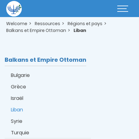
Skip
to
Basculer
main
la
content
navigatio
Welcome
Ressources
Régions et pays
Balkans et Empire Ottoman
Liban
Balkans et Empire Ottoman
Bulgarie
Grèce
Israël
Liban
Syrie
Turquie