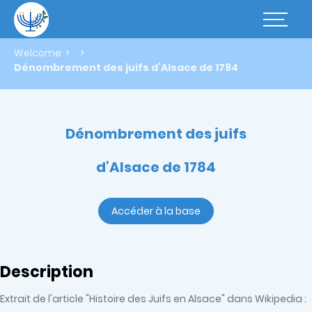
Skip
to
Basculer
main
la
content
navigatio
Welcome
Dénombrement des juifs d’Alsace de 1784
Dénombrement des juifs
d’Alsace de 1784
Accéder à la base
Description
Extrait de l'article "Histoire des Juifs en Alsace" dans Wikipedia :