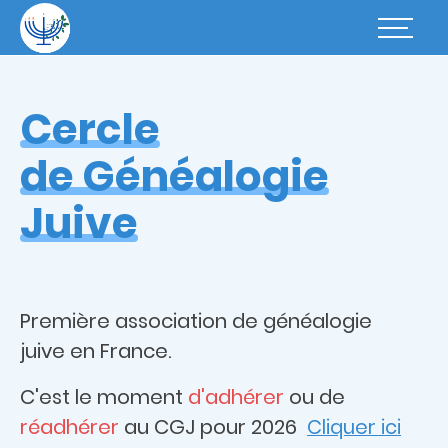
Aller
au
Basculer
contenu
la
principal
navigatio
Cercle
de Généalogie
Juive
Première association de généalogie
juive en France.
C'est le moment
d'adhérer
ou de
réadhérer
au CGJ pour 2026
Cliquer ici