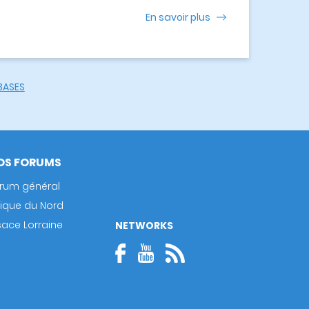
En savoir plus
BASES
OS FORUMS
rum général
rique du Nord
sace Lorraine
NETWORKS