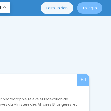
N
Faire un don
To log in
Bd
r photographie, relevé et indexation de
ves du Ministère des Affaires Etrangères, et