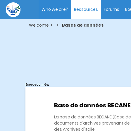
Skip
Main
to
navigation
Who we are?
Ressources
Forums
Bo
main
content
Welcome
Bases de données
Base de données
Base de données BECANE
La base de données BECANE (Base de re
documents d’archives provenant de div
des Archives d’Italie.