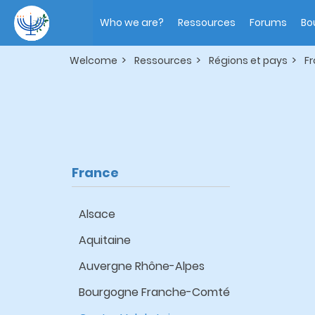
Skip
Main
to
navigation
Who we are?
Ressources
Forums
Bo
main
content
Welcome
Ressources
Régions et pays
F
France
Alsace
Aquitaine
Auvergne Rhône-Alpes
Bourgogne Franche-Comté