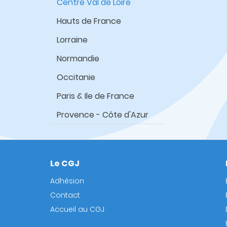
Centre Val de Loire
Hauts de France
Lorraine
Normandie
Occitanie
Paris & Ile de France
Provence - Côte d'Azur
Le CGJ
Footer
Adhésion
Contact
Accueil au CGJ