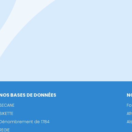
NOS BASES DE DONNÉES
N
BECANE
Fo
BIKETTE
Af
Dénombrement de 1784
Al
REGIE