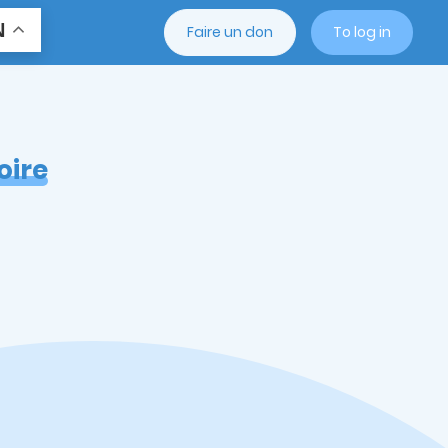
N
Faire un don
To log in
oire