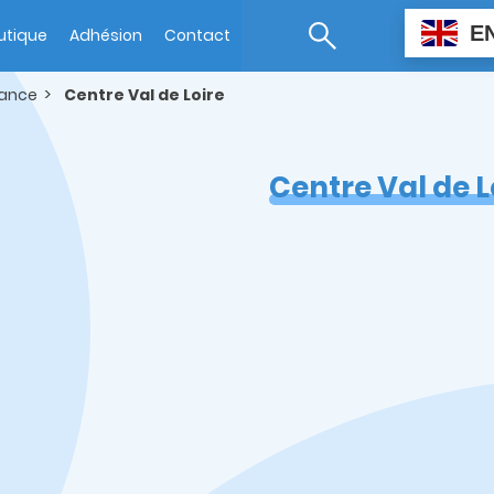
E
utique
Adhésion
Contact
rance
Centre Val de Loire
Centre Val de L