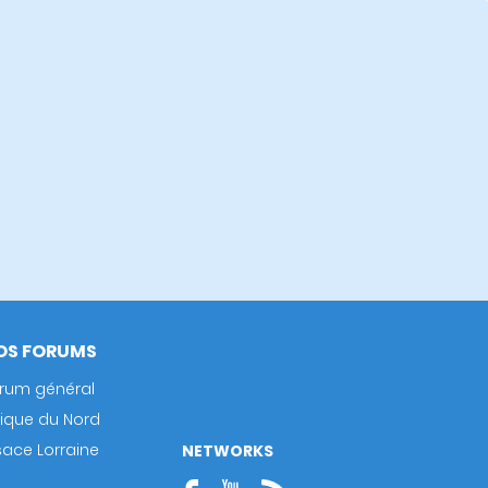
OS FORUMS
rum général
rique du Nord
sace Lorraine
NETWORKS