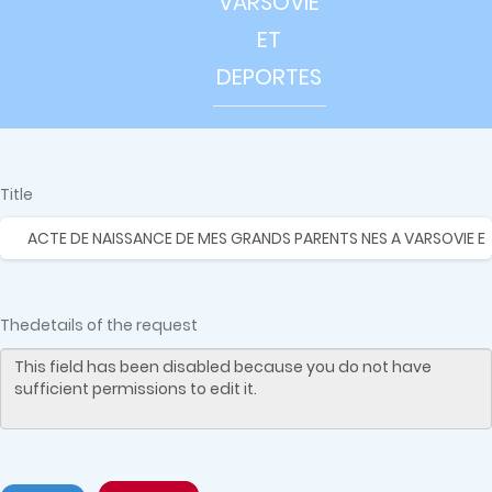
VARSOVIE
ET
DEPORTES
Title
Vertical
Tabs
Thedetails of the request