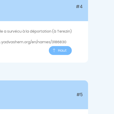
#4
 a survécu à la déportation (à Terezin)
ections.yadvashem.org/en/names/3186830
Haut
#5