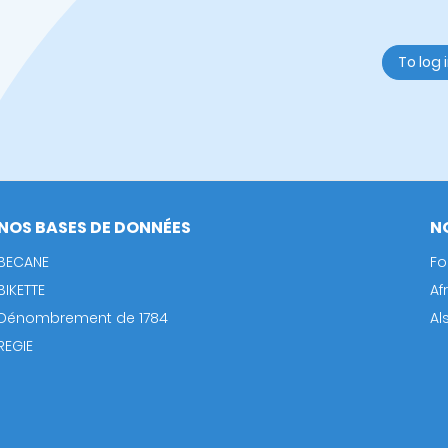
To log 
NOS BASES DE DONNÉES
N
BECANE
Fo
BIKETTE
Af
Dénombrement de 1784
Al
REGIE