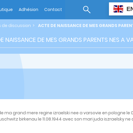
E
utique
Adhésion
Contact
s de discussion
ACTE DE NAISSANCE DE MES GRANDS PARENT
E NAISSANCE DE MES GRANDS PARENTS NES A V
de ma grand mere regine izraelski nee a varsovie en pologne le 
schwitz birkenau le 11.08.1944 avec son mari juda iszraelsky ne 