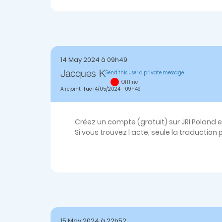
14 May 2024 à 09h49
Send this user a private message
Jacques K
Offline
A rejoint : Tue, 14/05/2024 - 09h49
Créez un compte (gratuit) sur JRI Poland e
Si vous trouvez l acte, seule la traductio
15 May 2024 à 22h52