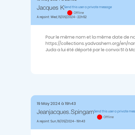
Send this user a private message
Jacques K
Offline
A rejoint : Wed, 15/05/2024 - 22h52
Pour le même nom et la même date de nais
https://collections.yadvashem.org/en/
Juda a lui été déporté par le convoi 51 à 
19 May 2024 à 19h43
Send this user a private me
Jeanjacques.spingarn
Offline
A rejoint : Sun, 19/05/2024 - 19h43