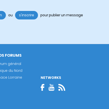
in
ou
s'inscrire
pour publier un message
OS FORUMS
rum général
rique du Nord
sace Lorraine
NETWORKS