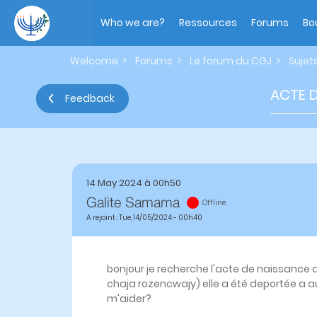
Skip
Main
to
navigation
Who we are?
Ressources
Forums
Bo
main
content
Welcome
Forums
Le forum du CGJ
Sujet
Primary
tabs
ACTE D
Feedback
14 May 2024 à 00h50
Galite Samama
Offline
A rejoint : Tue, 14/05/2024 - 00h40
bonjour je recherche l'acte de naissance 
chaja rozencwajy) elle a été deportée a au
m'aider?