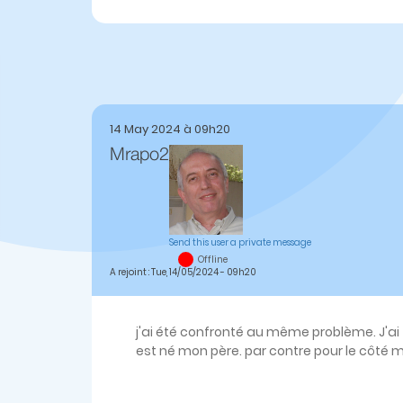
14 May 2024 à 09h20
Mrapo2
Send this user a private message
Offline
A rejoint : Tue, 14/05/2024 - 09h20
j'ai été confronté au même problème. J'ai 
est né mon père. par contre pour le côté mat