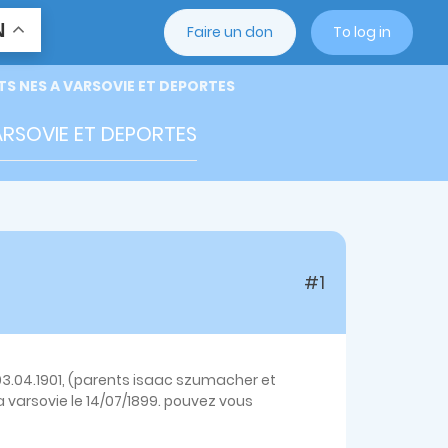
N
Faire un don
To log in
S NES A VARSOVIE ET DEPORTES
ARSOVIE ET DEPORTES
#1
03.04.1901, (parents isaac szumacher et
a varsovie le 14/07/1899. pouvez vous