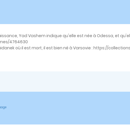
sance, Yad Vashem indique qu'elle est née à Odessa, et qu'elle
names/4764630
Maidanek où il est mort, il est bien né à Varsovie : https://coll
ssage