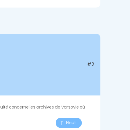
#2
culté concerne les archives de Varsovie où
Haut