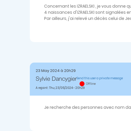
Concernant les IZRAELSKI , je vous donne 
4 naissances d'IZRAELSKI sont signalées ent
Par ailleurs, j'ai relevé un décès celui de 
23 May 2024 à 20h29
Send this user a private message
Sylvie Dancygier
Offline
A rejoint : Thu, 23/05/2024 - 20h29
Je recherche des personnes avec nom dan