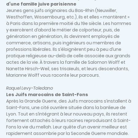
d’une famille juive parisienne
Jeunes gens juifs originaires du Bas-Rhin (Neuwiller,
Westhoffen, Wissembourg, etc.), ils et elles « montèrent »
à Paris dans la première moitié du 19e siècle. Les hommes
y exercèrent d’abord le métier de colporteur, puis, de
génération en génération, ils devinrent employés de
commerce, artisans, puis ingénieurs ou membres de
professions libérales. Ils s’éloignèrent peu à peu d’une
pratique religieuse au-delà de celle associée aux grands
actes de la vie. À travers la famille de Salomon Wolff et
Nanette Hirsch-Weil, ses trisaïeuls, et leurs descendants,
Marianne Wolff vous raconte leur parcours.
Raquel Levy-Toledano
Les Juifs marocains de Saint-Fons
Après la Grande Guerre, des Juifs marocains s’installent à
Saint-Fons, une cité ouvrière située dans la banlieue de
Lyon. Tout en s’intégrant à leur nouveau pays, ils restent
fortement attachés à leurs racines reproduisant à Saint-
Fons la vie du mellah. Leur quête d’un avenir meilleur est
rapidement assombrie par la Seconde Guerre mondiale.