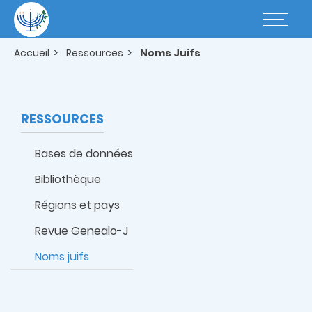
Aller
au
Basculer
contenu
la
principal
navigatio
Accueil
Ressources
Noms Juifs
RESSOURCES
Bases de données
Bibliothèque
Régions et pays
Revue Genealo-J
Noms juifs