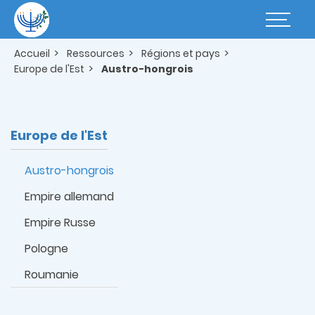
Aller
au
Basculer
contenu
la
principal
navigatio
Accueil
Ressources
Régions et pays
Europe de l'Est
Austro-hongrois
Europe de l'Est
Austro-hongrois
Empire allemand
Empire Russe
Pologne
Roumanie