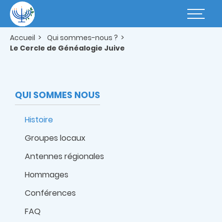
Aller
au
Basculer
contenu
la
principal
navigatio
Accueil
Qui sommes-nous ?
Le Cercle de Généalogie Juive
QUI SOMMES NOUS
Histoire
Groupes locaux
Antennes régionales
Hommages
Conférences
FAQ