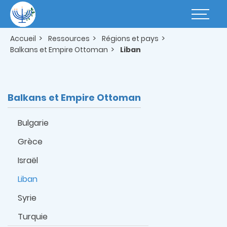
Aller
au
Basculer
contenu
la
principal
navigatio
Accueil
Ressources
Régions et pays
Balkans et Empire Ottoman
Liban
Balkans et Empire Ottoman
Bulgarie
Grèce
Israël
Liban
Syrie
Turquie