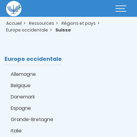
Aller
au
Basculer
contenu
la
principal
navigatio
Accueil
Ressources
Régions et pays
Europe occidentale
Suisse
Europe occidentale
Allemagne
Belgique
Danemark
Espagne
Grande-Bretagne
Italie