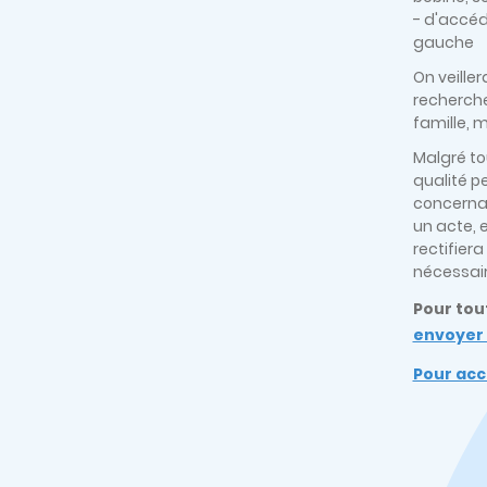
- d'accéd
gauche
On veille
recherche
famille, 
Malgré to
qualité p
concernan
un acte, 
rectifier
nécessair
Pour tou
envoyer 
Pour accé