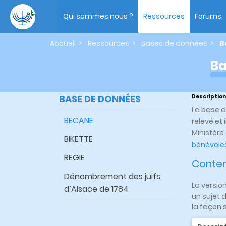
Aller
Main
au
navigation
Qui sommes nous ?
Ressources
Forums
contenu
principal
Accueil
Ressources
Bases de données
B
Ba
BASE DE DONNÉES
Description
La base 
BECANE
relevé et
Ministère
BIKETTE
bénévoles
REGIE
Conte
Dénombrement des juifs
La version
d’Alsace de 1784
un sujet 
la façon s