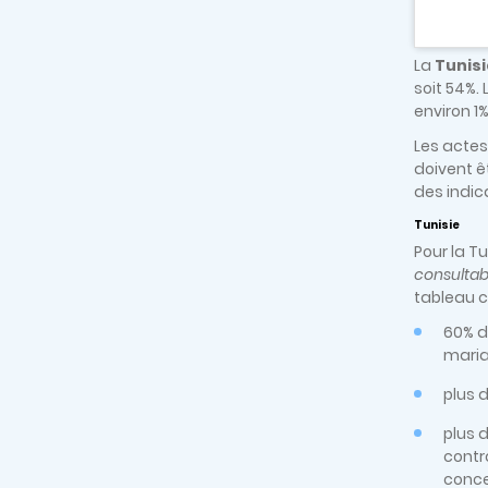
La
Tunisi
soit 54%. 
environ 1%
Les actes
doivent ê
des indic
Tunisie
Pour la T
consultab
tableau c
60% d
maria
plus d
plus d
contrô
conce