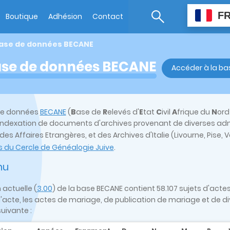
F
Boutique
Adhésion
Contact
ase de données BECANE
se de données BECANE
Accéder à la ba
de données
BECANE
(
B
ase de
R
elevés d'
E
tat
C
ivil
A
frique du
N
or
 indexation de documents d'archives provenant de diverses admin
 des Affaires Etrangères, et des Archives d'Italie (Livourne, Pise
 du Cercle de Généalogie Juive
.
nu
 actuelle (
3.00
) de la base BECANE contient 58.107 sujets d'act
d'acte, les actes de mariage, de publication de mariage et de d
uivante :