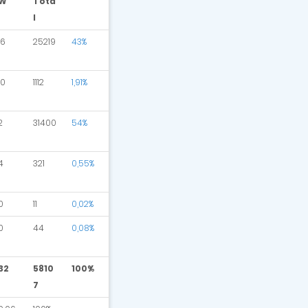
W
Tota
l
16
25219
43%
10
1112
1,91%
2
31400
54%
4
321
0,55%
0
11
0,02%
0
44
0,08%
32
5810
100%
7