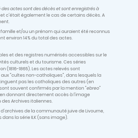
 des actes sont des décès et sont enregistrés à
et c'était également le cas de certains décès. A
ment.
e famille et/ou un prénom qui auraient été reconnus
nt environ 14% du total des actes.
 tables et des registres numérisés accessibles sur le
vités culturels et du tourisme. Ces séries
tion (1816-1865). Les actes relevés sont
s aux "cultes non-catholiques", dans lesquels la
istinguent pas les catholiques des autres (en
et sont souvent confirmés par la mention "
ebreo
"
 lien donnant directement accès à l'image
n des Archives italiennes.
 d'archives de la communauté juive de Livourne,
 dans la série ILK (sans image).