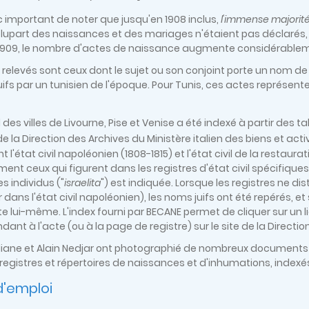
nc important de noter que jusqu'en 1908 inclus,
l'immense majorité
 plupart des naissances et des mariages n'étaient pas déclarés, 
 1909, le nombre d'actes de naissance augmente considérable
 relevés sont ceux dont le sujet ou son conjoint porte un nom d
fs par un tunisien de l'époque. Pour Tunis, ces actes représente
il des villes de Livourne, Pise et Venise a été indexé à partir des
e la Direction des Archives du Ministère italien des biens et acti
 l'état civil napoléonien (1808-1815) et l'état civil de la restaura
ent ceux qui figurent dans les registres d'état civil spécifique
es individus ("
israelita
") est indiquée. Lorsque les registres ne d
r dans l'état civil napoléonien), les noms juifs ont été repérés, 
te lui-même. L'index fourni par BECANE permet de cliquer sur un
ant à l'acte (ou à la page de registre) sur le site de la Directio
Liliane et Alain Nedjar ont photographié de nombreux documents
registres et répertoires de naissances et d'inhumations, indexés
'emploi