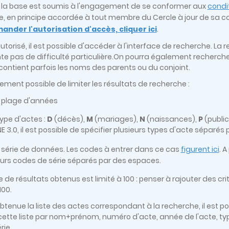
 la base est soumis à l'engagement de se conformer aux
condit
e, en principe accordée à tout membre du Cercle à jour de sa c
ander l'autorisation d'accès, cliquer ici
.
autorisé, il est possible d'accéder à l'interface de recherche. L
te pas de difficulté particulière.On pourra également recher
 contient parfois les noms des parents ou du conjoint.
lement possible de limiter les résultats de recherche :
 plage d'années
type d'actes :
D
(décès),
M
(mariages),
N
(naissances),
P
(publi
 3.0, il est possible de spécifier plusieurs types d'acte séparés
 série de données. Les codes à entrer dans ce cas
figurent ici
. A
eurs codes de série séparés par des espaces.
 de résultats obtenus est limité à 100 : penser à rajouter des cr
00.
btenue la liste des actes correspondant à la recherche, il est po
r cette liste par nom+prénom, numéro d'acte, année de l'acte, ty
érie