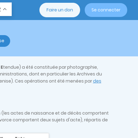
R
Faire un don
Se connecter
se
d
E
tendue) a été constituée par photographie,
istrations, dont en particulier les Archives du
, Venise). Ces opérations ont été menées par
des
es (les actes de naissance et de décès comportent
ivorce comportent deux sujets d'acte), répartis de