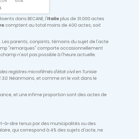
0,06
100%
%
ésents dans BECANE, l'
Italie
plus de 31.000 actes
ye
comptent au total moins de 400 actes, soit
Les parents, conjoints, témoins du sujet de l'acte
 champ "remarques" comporte occasionnellement
champ n'est pas possible à l'heure actuelle.
 des registres microfilmés d'état civil en Tunisie
 3.0
. Néanmoins, et comme on le voit dans le
ance, et une infime proportion sont des actes de
'est-à-dire tenus par des municipalités ou des
sulaire, qui correspond à 4% des sujets d'acte, ne