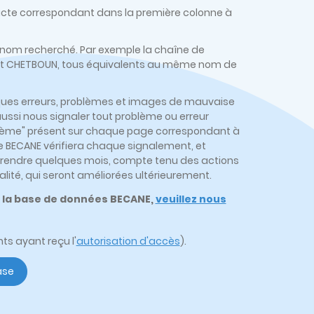
l'acte correspondant dans la première colonne à
prénom recherché. Par exemple la chaîne de
N et CHETBOUN, tous équivalents au même nom de
uelques erreurs, problèmes et images de mauvaise
aussi nous signaler tout problème ou erreur
problème" présent sur chaque page correspondant à
pe BECANE vérifiera chaque signalement, et
ut prendre quelques mois, compte tenu des actions
alité, qui seront améliorées ultérieurement.
t la base de données BECANE,
veuillez nous
s ayant reçu l'
autorisation d'accès
).
ase