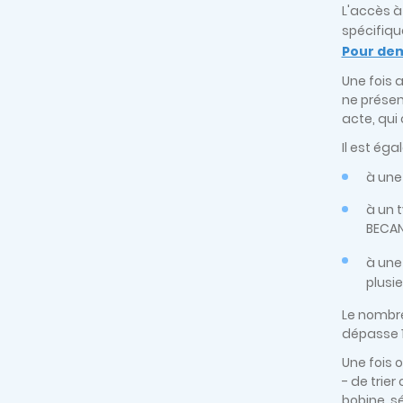
L'accès à
spécifiqu
Pour dem
Une fois 
ne présen
acte, qui
Il est éga
à une
à un 
BECANE
à une
plusi
Le nombre
dépasse 1
Une fois o
- de trie
bobine, s