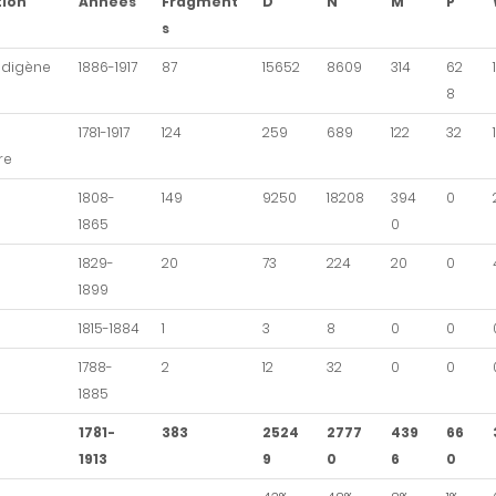
tion
Années
Fragment
D
N
M
P
s
indigène
1886-1917
87
15652
8609
314
62
8
1781-1917
124
259
689
122
32
re
1808-
149
9250
18208
394
0
1865
0
1829-
20
73
224
20
0
1899
1815-1884
1
3
8
0
0
1788-
2
12
32
0
0
1885
1781-
383
2524
2777
439
66
1913
9
0
6
0