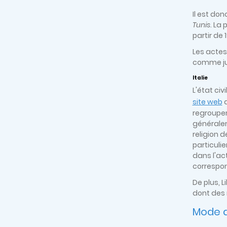
Il est do
Tunis
. La
partir de
Les actes
comme jui
Italie
L'état civ
site web
d
regroupent
généralem
religion d
particulie
dans l'ac
correspond
De plus, 
dont des 
Mode d