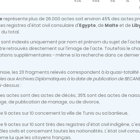
43%
48%
8%
1%
e
représente plus de 26.000 actes soit environ 45% des actes pr
Les registres d'état civil consulaire d'
Egypte
, de
Malte
et de
Lib
 du total.
 sont indexés uniquement par nom et prénom du sujet de l'acte. 
tre retrouvés directement sur l'image de l'acte. Toutefois le
ations supplémentaires - même si la recherche dans ce dernier 
unisie, les 211 fragments relevés correspondent à
la quasi-totalité
les aux Archives Diplomatiques à la date de publication de BECANE
i-dessus :
es actes sont des actes de décès, 35% sont des actes de naiss
ge, de publication de mariage, ou de divorce,
e 9 actes sur 10 concernent la ville de Tunis ou sa banlieue,
e 9 actes sur 10 sont tirés des registres d'état civil indigène, c
les civils et concernant toutes les nationalités. L'état civil con
rne lui que les citoyens français.