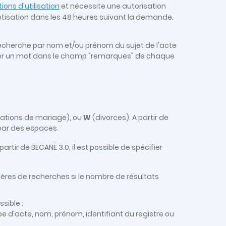
ions d'utilisation
et nécessite une autorisation
otisation dans les 48 heures suivant la demande.
a recherche par nom et/ou prénom du sujet de l'acte
cher un mot dans le champ "remarques" de chaque
cations de mariage), ou
W
(divorces). A partir de
 par des espaces.
 partir de BECANE 3.0, il est possible de spécifier
itères de recherches si le nombre de résultats
ssible :
pe d'acte, nom, prénom, identifiant du registre ou