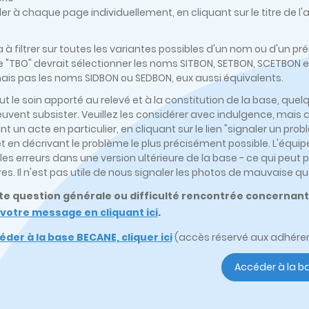
er à chaque page individuellement, en cliquant sur le titre de 
ra à filtrer sur toutes les variantes possibles d'un nom ou d'un 
 "TBO" devrait sélectionner les noms SITBON, SETBON, SCETBO
mais pas les noms SIDBON ou SEDBON, eux aussi équivalents.
ut le soin apporté au relevé et à la constitution de la base, q
euvent subsister. Veuillez les considérer avec indulgence, mais 
t un acte en particulier, en cliquant sur le lien "signaler un 
et en décrivant le problème le plus précisément possible. L'équi
a les erreurs dans une version ultérieure de la base - ce qui pe
es. Il n'est pas utile de nous signaler les photos de mauvaise qu
te question générale ou difficulté rencontrée concernan
votre message en cliquant ici
.
der à la base BECANE, cliquer ici
(accès réservé aux adhérent
Accéder à la b