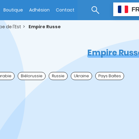
F
Boutique
Adhésion
Contact
pe de l'Est
Empire Russe
Empire Russ
rabie
Biélorussie
Russie
Ukraine
Pays Baltes