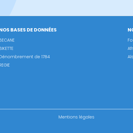
NOS BASES DE DONNÉES
N
BECANE
Fo
BIKETTE
Af
Dénombrement de 1784
Al
REGIE
Footer
Mentions légales
bottom