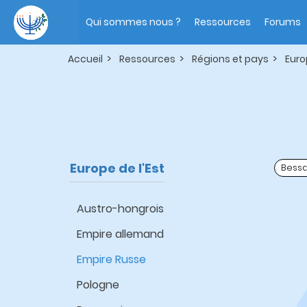
Aller
Main
au
navigation
Qui sommes nous ?
Ressources
Forums
contenu
principal
Accueil
Ressources
Régions et pays
Euro
Europe de l'Est
Bessa
Austro-hongrois
Empire allemand
Empire Russe
Pologne