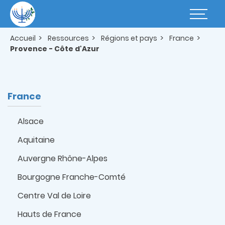
Aller
au
Basculer
contenu
la
principal
navigatio
Accueil
Ressources
Régions et pays
France
Provence - Côte d'Azur
France
Alsace
Aquitaine
Auvergne Rhône-Alpes
Bourgogne Franche-Comté
Centre Val de Loire
Hauts de France