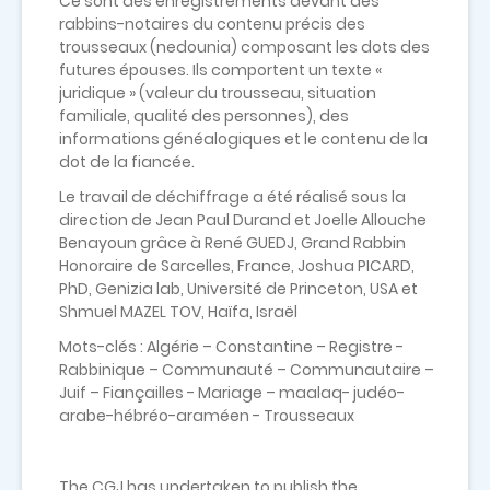
Ce sont des enregistrements devant des
rabbins-notaires du contenu précis des
trousseaux (nedounia) composant les dots des
futures épouses. Ils comportent un texte «
juridique » (valeur du trousseau, situation
familiale, qualité des personnes), des
informations généalogiques et le contenu de la
dot de la fiancée.
Le travail de déchiffrage a été réalisé sous la
direction de Jean Paul Durand et Joelle Allouche
Benayoun grâce à René GUEDJ, Grand Rabbin
Honoraire de Sarcelles, France, Joshua PICARD,
PhD, Genizia lab, Université de Princeton, USA et
Shmuel MAZEL TOV, Haïfa, Israël
Mots-clés : Algérie – Constantine – Registre -
Rabbinique – Communauté – Communautaire –
Juif – Fiançailles - Mariage – maalaq- judéo-
arabe-hébréo-araméen - Trousseaux
The CGJ has undertaken to publish the