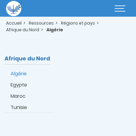
Aller
au
Basculer
contenu
la
principal
navigatio
Accueil
Ressources
Régions et pays
Afrique du Nord
Algérie
Afrique du Nord
Algérie
Egypte
Maroc
Tunisie