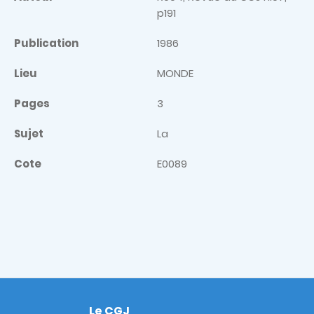
p191
Publication
1986
Lieu
MONDE
Pages
3
Sujet
La
Cote
E0089
Le CGJ
Footer