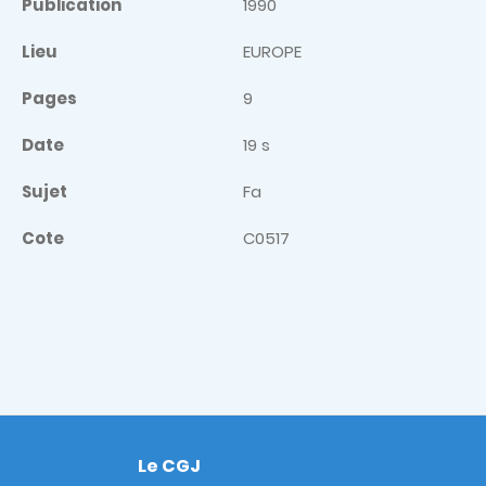
Publication
1990
Lieu
EUROPE
Pages
9
Date
19 s
Sujet
Fa
Cote
C0517
Le CGJ
Footer