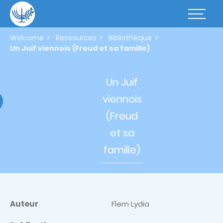
Skip
to
Basculer
main
la
content
navigatio
Welcome
Ressources
Bibliothèque
Un Juif viennois (Freud et sa famille)
Un Juif
viennois
(Freud
et
sa
famille)
Auteur
Flem Lydia