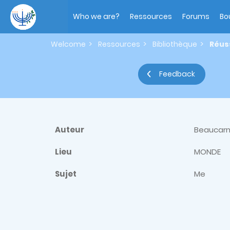
Skip
Main
to
navigation
Who we are?
Ressources
Forums
Bo
main
content
Welcome
Ressources
Bibliothèque
Réus
Feedback
Auteur
Beaucarn
Lieu
MONDE
Sujet
Me