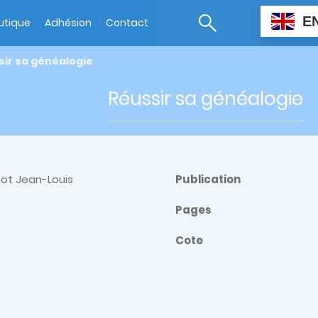
E
utique
Adhésion
Contact
sir sa généalogie
Réussir sa généalogie
ot Jean-Louis
Publication
Pages
Cote