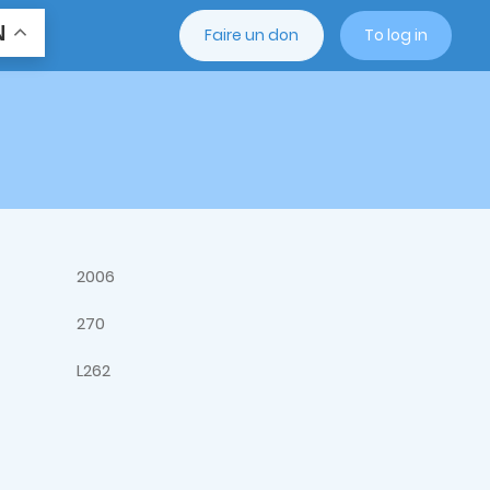
N
Faire un don
To log in
2006
270
L262