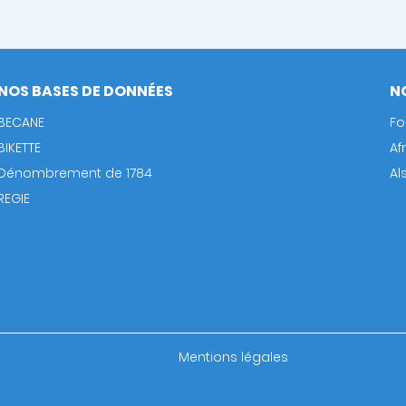
NOS BASES DE DONNÉES
N
BECANE
Fo
BIKETTE
Af
Dénombrement de 1784
Al
REGIE
Footer
Mentions légales
bottom