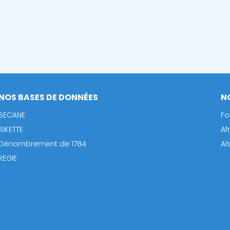
NOS BASES DE DONNÉES
N
BECANE
Fo
BIKETTE
Af
Dénombrement de 1784
Al
REGIE