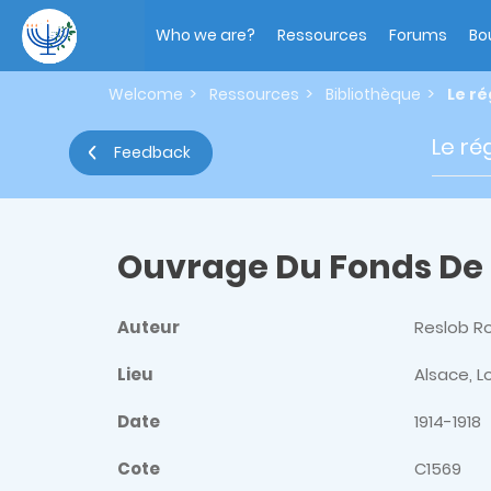
Skip
Main
to
navigation
Who we are?
Ressources
Forums
Bo
main
content
Welcome
Ressources
Bibliothèque
Le ré
Le ré
Feedback
Ouvrage Du Fonds De
Auteur
Reslob R
Lieu
Alsace, L
Date
1914-1918
Cote
C1569