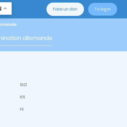
N
Faire un don
To log in
llemande
omination allemande
1921
65
Hi