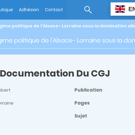
E
utique
Adhésion
Contact
gime politique de l’Alsace- Lorraine sous la domination a
gime politique de l’Alsace- Lorraine sous la d
 Documentation Du CGJ
obert
Publication
orraine
Pages
Sujet