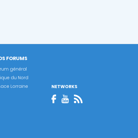
OS FORUMS
rum général
rique du Nord
sace Lorraine
NETWORKS