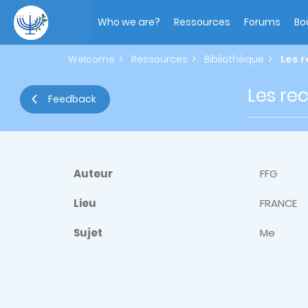
Skip
Main
to
navigation
Who we are?
Ressources
Forums
Bo
main
content
Welcome
Ressources
Bibliothèque
Les 
Les re
Feedback
Auteur
FFG
Lieu
FRANCE
Sujet
Me