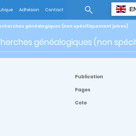
E
utique
Adhésion
Contact
recherches généalogiques (non spécifiquement juives)
cherches généalogiques (non spéci
Publication
Pages
Cote