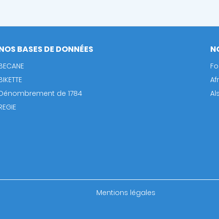
NOS BASES DE DONNÉES
N
BECANE
Fo
BIKETTE
Af
Dénombrement de 1784
Al
REGIE
Footer
Mentions légales
bottom