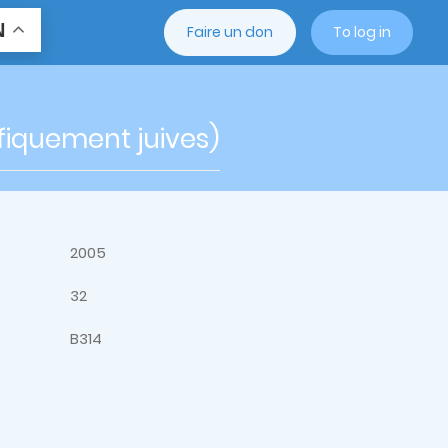
N
Faire un don
To log in
fiquement juives)
2005
32
B314