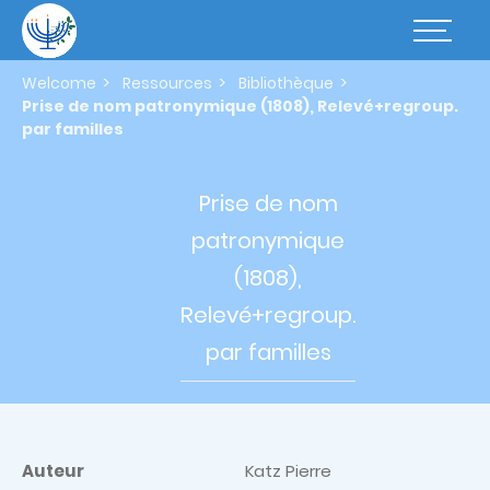
Skip
to
Basculer
main
la
content
navigatio
Welcome
Ressources
Bibliothèque
Prise de nom patronymique (1808), Relevé+regroup.
par familles
Prise de
nom
patronymique
(1808),
Relevé+regroup.
par familles
Auteur
Katz Pierre