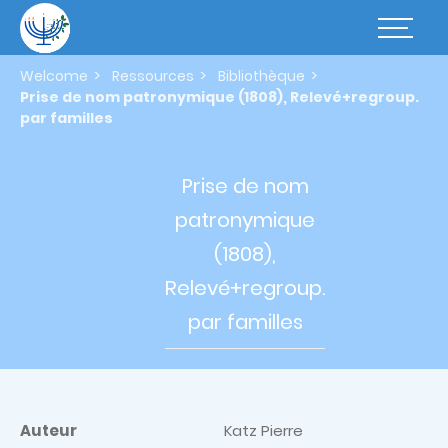
Skip
to
Basculer
main
la
content
navigatio
Welcome
Ressources
Bibliothèque
Prise de nom patronymique (1808), Relevé+regroup.
par familles
Prise de
nom
patronymique
(1808),
Relevé+regroup.
par familles
Auteur
Katz Pierre