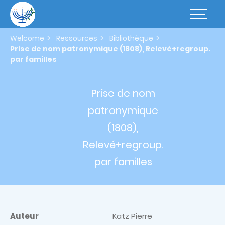
Skip
to
Basculer
main
la
content
navigatio
Welcome
Ressources
Bibliothèque
Prise de nom patronymique (1808), Relevé+regroup.
par familles
Prise de
nom
patronymique
(1808),
Relevé+regroup.
par familles
Auteur
Katz Pierre