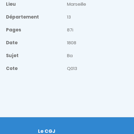
Lieu
Marseille
Département
13
Pages
87i
Date
1808
Sujet
Ba
Cote
Q013
Le CGJ
Footer