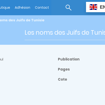
E
utique
Adhésion
Contact
oms des Juifs de Tunisie
Les noms des Juifs de Tuni
ul
Publication
Pages
Cote