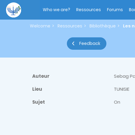
Skip
Main
to
navigation
Who we are?
Ressources
Forums
Bo
main
content
Welcome
Ressources
Bibliothèque
Les n
Feedback
Auteur
Sebag Pa
Lieu
TUNISIE
Sujet
On