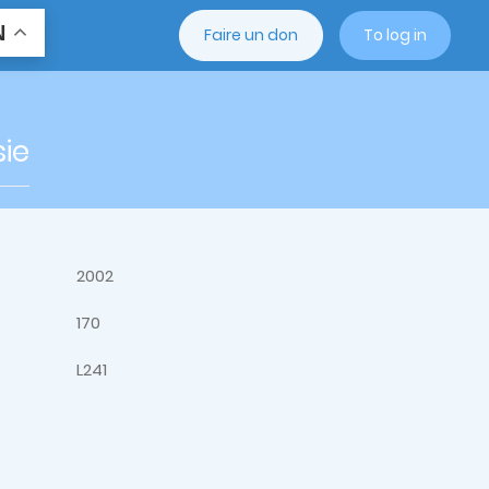
N
Faire un don
To log in
sie
2002
170
L241