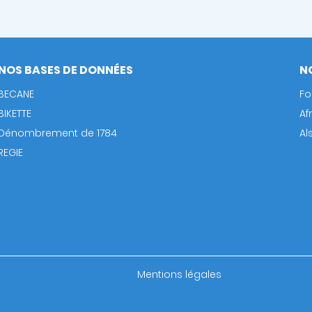
NOS BASES DE DONNÉES
N
BECANE
Fo
BIKETTE
Af
Dénombrement de 1784
Al
REGIE
Footer
Mentions légales
bottom