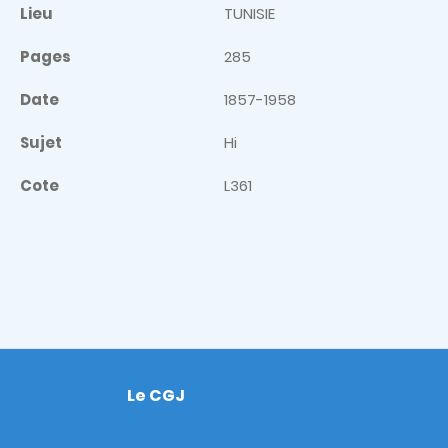
Lieu
TUNISIE
Pages
285
Date
1857-1958
Sujet
Hi
Cote
L361
Le CGJ
Footer