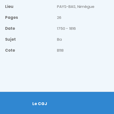
Lieu
PAYS-BAS, Nimègue
Pages
26
Date
1750 - 1816
Sujet
Ba
Cote
B118
Le CGJ
Footer