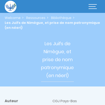
Skip
to
Basculer
main
la
content
navigatio
Welcome
Ressources
Bibliothèque
Les Juifs de Nimègue, et prise de nom patronymique
(en néerl)
Les Juifs de
Nimègue, et
prise de nom
patronymique
(en néerl)
Auteur
CGJ Pays-Bas