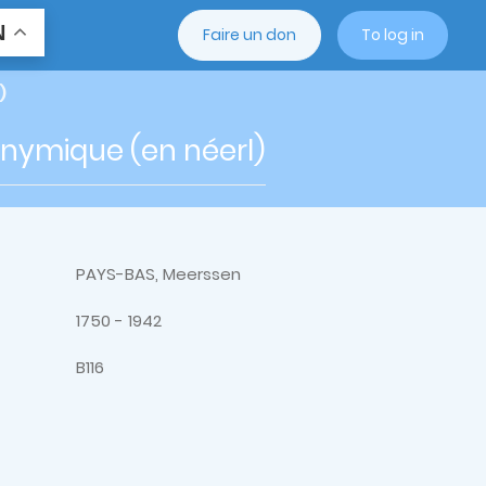
N
Faire un don
To log in
)
onymique (en néerl)
PAYS-BAS, Meerssen
1750 - 1942
B116