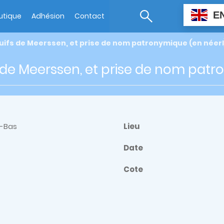
E
utique
Adhésion
Contact
uifs de Meerssen, et prise de nom patronymique (en néerl
s de Meerssen, et prise de nom patr
-Bas
Lieu
Date
Cote