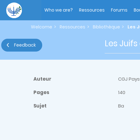
Skip
Main
to
navigation
Who we are?
Ressources
Forums
Bo
main
content
Welcome
Ressources
Bibliothèque
Les J
Les Juif
Feedback
Auteur
CGJ Pays
Pages
140
Sujet
Ba