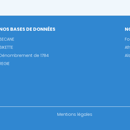
NOS BASES DE DONNÉES
N
BECANE
Fo
BIKETTE
Af
Dénombrement de 1784
Al
REGIE
Footer
Mentions légales
bottom