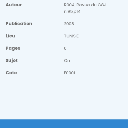
Auteur
R004, Revue du CGJ
n.95,p14
Publication
2008
Lieu
TUNISIE
Pages
6
Sujet
On
Cote
E0901