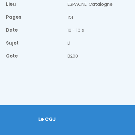
Lieu
ESPAGNE, Catalogne
Pages
151
Date
10 - 15 s
Sujet
Li
Cote
B200
Le CGJ
Footer