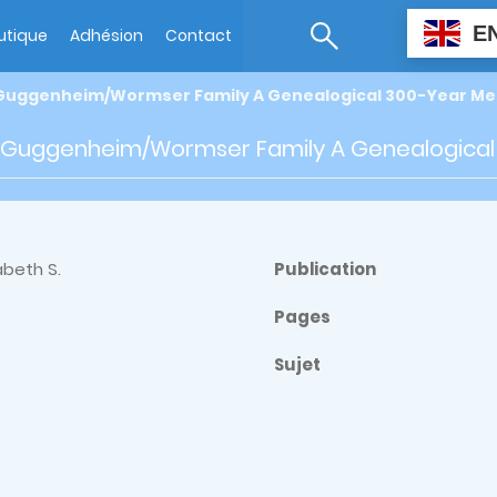
E
utique
Adhésion
Contact
Guggenheim/Wormser Family A Genealogical 300-Year M
 Guggenheim/Wormser Family A Genealogical
abeth S.
Publication
Pages
Sujet