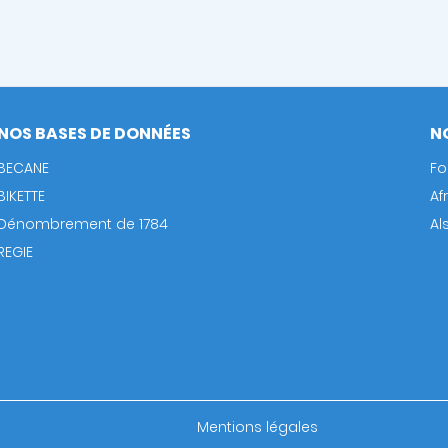
NOS BASES DE DONNÉES
N
BECANE
Fo
BIKETTE
Af
Dénombrement de 1784
Al
REGIE
Footer
Mentions légales
bottom