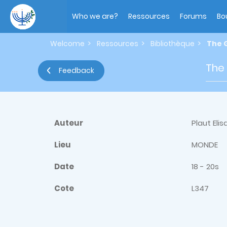
Skip
Main
to
navigation
Who we are?
Ressources
Forums
Bo
main
content
Welcome
Ressources
Bibliothèque
The 
The
Feedback
Auteur
Plaut Elis
Lieu
MONDE
Date
18 - 20s
Cote
L347