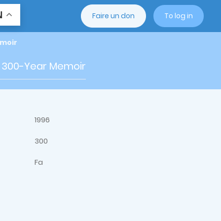
N
Faire un don
To log in
emoir
 300-Year Memoir
1996
300
Fa