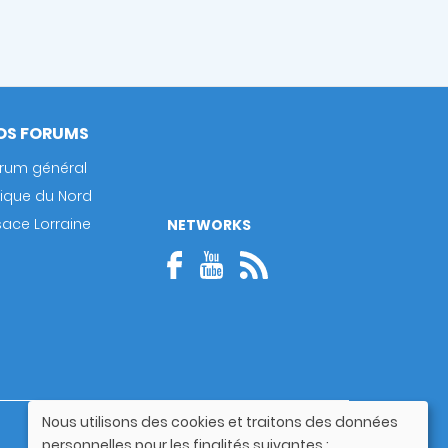
OS FORUMS
rum général
rique du Nord
sace Lorraine
NETWORKS
Nous utilisons des cookies et traitons des données
Guide utilisateur
Utilisation
personnelles pour les finalités suivantes :