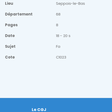
Lieu
Seppois-le-Bas
Département
68
Pages
8
Date
18 - 20 s
Sujet
Fa
Cote
C1023
Le CGJ
Footer