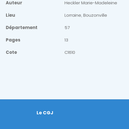
Auteur
Heckler Marie-Madeleine
Lieu
Lorraine, Bouzonville
Département
57
Pages
13
Cote
C1610
Le CGJ
Footer