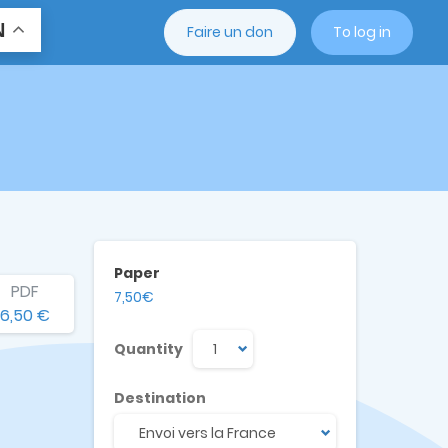
N
Faire un don
To log in
Paper
PDF
7,50€
6,50 €
Quantity
Destination