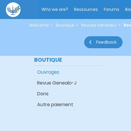
Skip
Main
to
navigation
Who we are?
Ressources
Forums
Bo
main
content
Welcome
Boutique
Revues GenealoJ
Rev
Feedback
BOUTIQUE
Ouvrages
Revue Genealo-J
Dons
Autre paiement