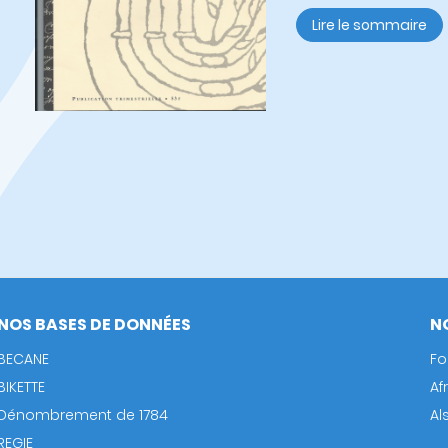
Lire le sommaire
NOS BASES DE DONNÉES
N
BECANE
Fo
BIKETTE
Af
Dénombrement de 1784
Al
REGIE