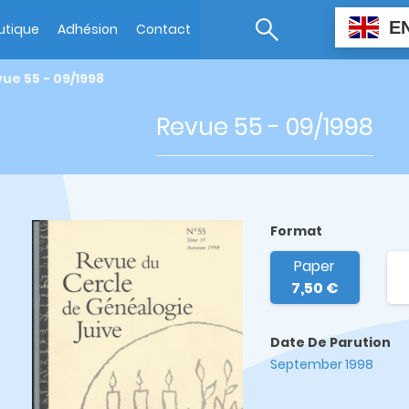
E
utique
Adhésion
Contact
ue 55 - 09/1998
Revue 55 - 09/1998
Format
Paper
7,50 €
Date De Parution
September 1998