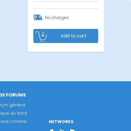
No charges
Add to cart
OS FORUMS
rum général
rique du Nord
sace Lorraine
NETWORKS