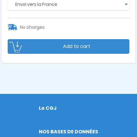
No charges
Add to cart
Le CGJ
Footer
NOS BASES DE DONNÉES