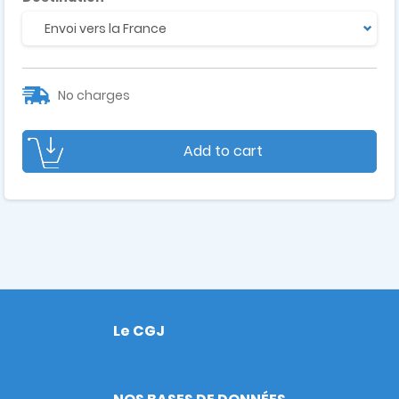
No charges
Add to cart
Le CGJ
Footer