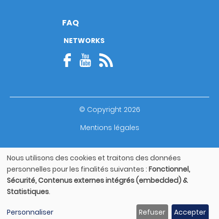
FAQ
NETWORKS
© Copyright 2026
Footer
Mentions légales
bottom
Guide utilisateur
Nous utilisons des cookies et traitons des données
Utilisation
personnelles pour les finalités suivantes :
Fonctionnel,
des
Sécurité, Contenus externes intégrés (embedded) &
données
Statistiques
.
personnelles
et
Personnaliser
Refuser
Accepter
des