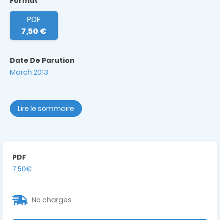
Format
PDF
7,50 €
Date De Parution
March 2013
Lire le sommaire
PDF
7,50€
No charges