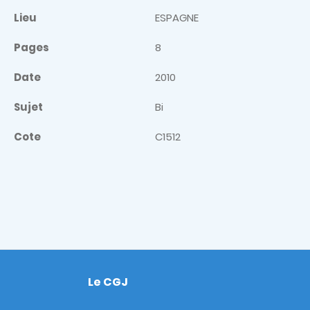
Lieu
ESPAGNE
Pages
8
Date
2010
Sujet
Bi
Cote
C1512
Le CGJ
Footer