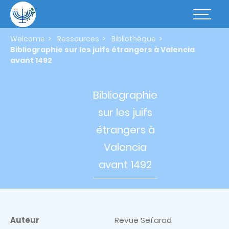
Skip
to
Basculer
main
la
content
navigatio
Welcome
Ressources
Bibliothèque
Bibliographie sur les juifs étrangers à Valencia
avant 1492
Bibliographie
sur les
juifs
étrangers à
Valencia
avant 1492
Auteur
Revue Sefarad