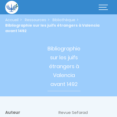
Aller
au
Basculer
contenu
la
principal
navigatio
Accueil
Ressources
Bibliothèque
Bibliographie sur les juifs étrangers à Valencia
avant 1492
Bibliographie
sur les
juifs
étrangers à
Valencia
avant 1492
Auteur
Revue Sefarad