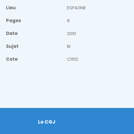
Lieu
ESPAGNE
Pages
8
Date
2010
Sujet
Bi
Cote
C1512
Le CGJ
Footer