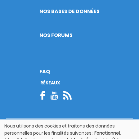
NOS BASES DE DONNÉES
NOS FORUMS
FAQ
RÉSEAUX
Nous utilisons des cookies et traitons des données
© Copyright 2026
Utilisation
personnelles pour les finalités suivantes :
Fonctionnel,
Footer
des
Mentions légales
bottom