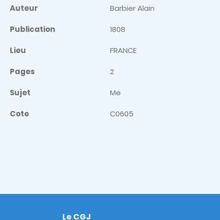
Auteur
Barbier Alain
Publication
1808
Lieu
FRANCE
Pages
2
Sujet
Me
Cote
C0605
Le CGJ
Footer