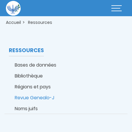
Aller
au
Basculer
contenu
la
principal
navigatio
Accueil
Ressources
RESSOURCES
Bases de données
Bibliothèque
Régions et pays
Revue Genealo-J
Noms juifs