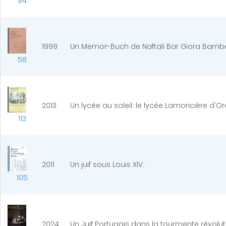
94
1999
Un Memor-Buch de Naftali Bar Giora Bambe
58
2013
Un lycée au soleil: le lycée Lamoricière d'Or
113
2011
Un juif sous Louis XIV.
105
2024
Un Juif Portugais dans la tourmente révolu