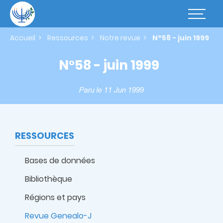
Aller
au
Basculer
contenu
la
principal
navigatio
Accueil
Ressources
Notre revue
N°58 - juin 1999
N°58 - juin 1999
Paru le 11 Jun 1999
RESSOURCES
Bases de données
Bibliothèque
Régions et pays
Revue Genealo-J