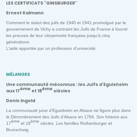
LES CERTIFICATS "GINSBURGER"
Ernest Kalmann
Comment le statut des juifs de 1940 et 1941 promulgué par le
gouvernenent de Vichy a contraint les Juifs de France à fournir
les preuves de leur citoyenneté française jusqu'à cinq
générations.
L'aide apportée par un professeur d'université.
MÉLANGES
Une communauté méconnue : les Juifs d'Eguisheim
ème
ème
aux 17
et 18
siècles
Denis Ingold
La communauté juive d'Eguisheim en Alsace ne figure plus dans
le Dénombrement des Juifs d'Alsace en 1784. Son histoire aux
ème
ème
17
et 18
siècles. Les familles Rothenburger et
Brunschwig.