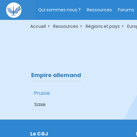
Aller
Main
au
navigation
Qui sommes nous ?
Ressources
Forums
contenu
principal
Accueil
Ressources
Régions et pays
Euro
Empire allemand
Prusse
Saxe
Le CGJ
Footer