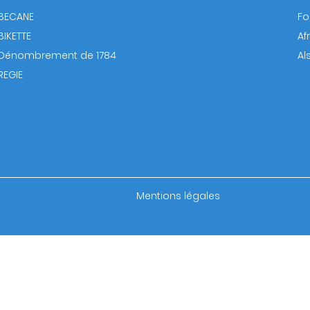
BECANE
Fo
BIKETTE
Af
Dénombrement de 1784
Al
REGIE
Footer
Mentions légales
bottom