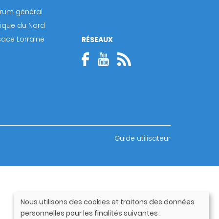
rum général
rique du Nord
sace Lorraine
RÉSEAUX
Guide utilisateur
Nous utilisons des cookies et traitons des données
Utilisation
personnelles pour les finalités suivantes :
des