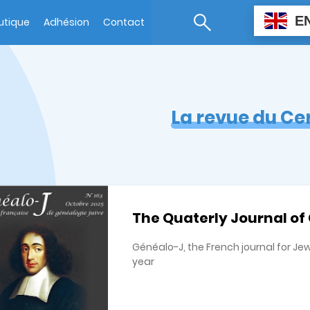
E
utique
Adhésion
Contact
La revue du Ce
The Quaterly Journal of
Généalo-J, the French journal for Je
year