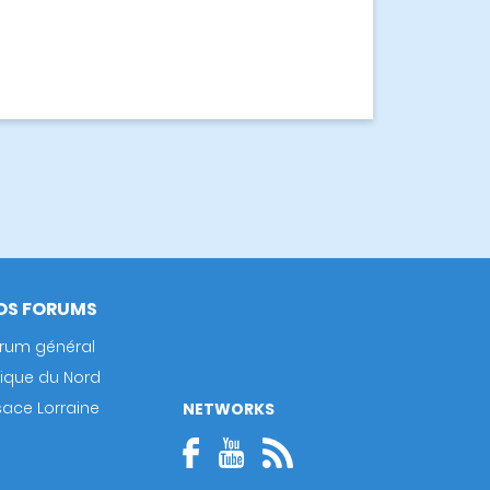
OS FORUMS
rum général
rique du Nord
sace Lorraine
NETWORKS