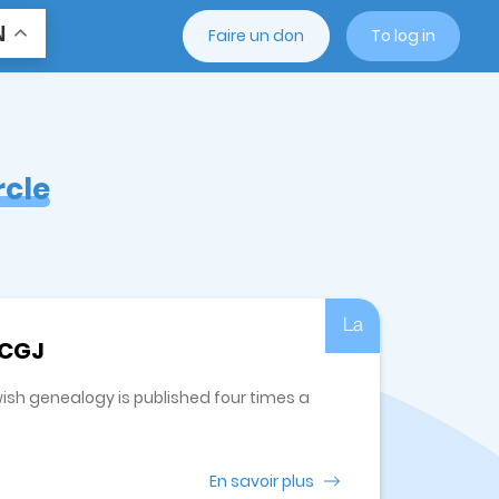
N
Faire un don
To log in
rcle
La
 CGJ
wish genealogy is published four times a
En savoir plus