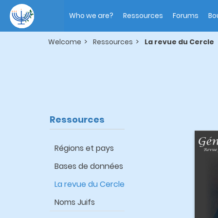
Skip
Main
to
navigation
Who we are?
Ressources
Forums
Bo
main
content
Welcome
Ressources
La revue du Cercle
Ressources
Régions et pays
Bases de données
La revue du Cercle
Noms Juifs