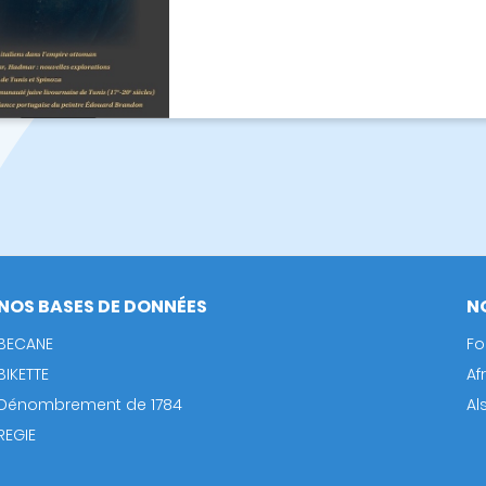
NOS BASES DE DONNÉES
N
BECANE
Fo
BIKETTE
Af
Dénombrement de 1784
Al
REGIE