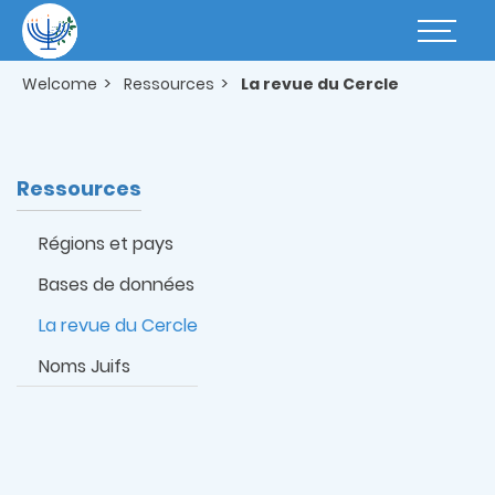
Skip
to
Basculer
main
la
content
navigatio
Welcome
Ressources
La revue du Cercle
Ressources
Régions et pays
Bases de données
La revue du Cercle
Noms Juifs